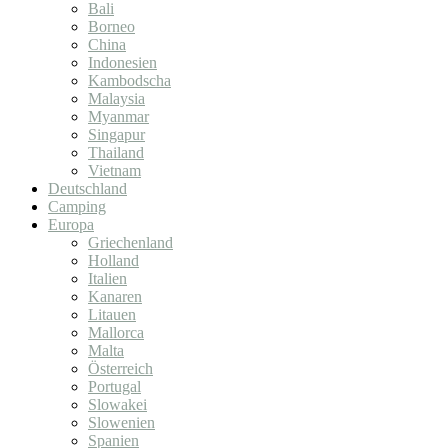
Bali
Borneo
China
Indonesien
Kambodscha
Malaysia
Myanmar
Singapur
Thailand
Vietnam
Deutschland
Camping
Europa
Griechenland
Holland
Italien
Kanaren
Litauen
Mallorca
Malta
Österreich
Portugal
Slowakei
Slowenien
Spanien