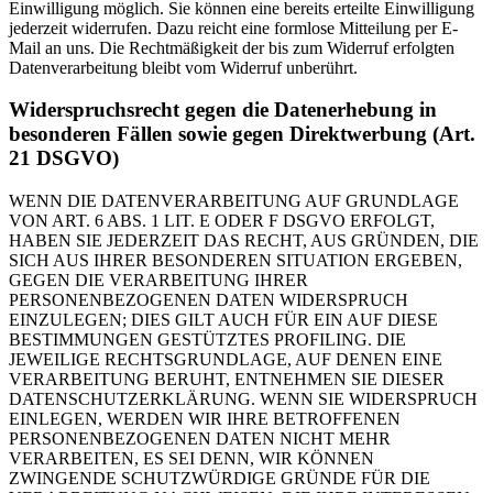
Einwilligung möglich. Sie können eine bereits erteilte Einwilligung
jederzeit widerrufen. Dazu reicht eine formlose Mitteilung per E-
Mail an uns. Die Rechtmäßigkeit der bis zum Widerruf erfolgten
Datenverarbeitung bleibt vom Widerruf unberührt.
Widerspruchsrecht gegen die Datenerhebung in
besonderen Fällen sowie gegen Direktwerbung (Art.
21 DSGVO)
WENN DIE DATENVERARBEITUNG AUF GRUNDLAGE
VON ART. 6 ABS. 1 LIT. E ODER F DSGVO ERFOLGT,
HABEN SIE JEDERZEIT DAS RECHT, AUS GRÜNDEN, DIE
SICH AUS IHRER BESONDEREN SITUATION ERGEBEN,
GEGEN DIE VERARBEITUNG IHRER
PERSONENBEZOGENEN DATEN WIDERSPRUCH
EINZULEGEN; DIES GILT AUCH FÜR EIN AUF DIESE
BESTIMMUNGEN GESTÜTZTES PROFILING. DIE
JEWEILIGE RECHTSGRUNDLAGE, AUF DENEN EINE
VERARBEITUNG BERUHT, ENTNEHMEN SIE DIESER
DATENSCHUTZERKLÄRUNG. WENN SIE WIDERSPRUCH
EINLEGEN, WERDEN WIR IHRE BETROFFENEN
PERSONENBEZOGENEN DATEN NICHT MEHR
VERARBEITEN, ES SEI DENN, WIR KÖNNEN
ZWINGENDE SCHUTZWÜRDIGE GRÜNDE FÜR DIE