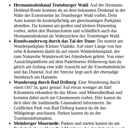
Hermannsdenkmal Teutoburger Wald
: Auf der Hermann-
Heidetal-Route kommst du an dem bekannten Denkmal in der
Nähe der Externsteine im Teutoburger Wald vorbei. Dein
Auto kannst du kostenpflichtig am gleichnamigen Parkplatz
abstellen. Du kommst am großen und kleinen Hünenring
vorbei, siehst den Bismarckstein und schließlich auch das
Hermannsdenkmal als Wahrzeichen des Teutoburger Wald.
Rundwanderweg durch das Tal der Dune
: Du startest am
Wanderparkplatz Kleiner Viadukt. Auf einer Länge von fast
zehn Kilometern läufst du auf einem Walderlebnispfad, der
zum Naturerbe Wanderwelt bei Altenbeken gehört. Von einer
Aussichtsplattform auf dem Paderborner Höhenweg hast du
gleich am Anfang eine tolle Aussicht auf die Eisenbahnbrücke
und das Dunetal. Auf der Strecke liegt auch der ehemalige
Steinbruch am Hanstein.
Wanderung durch Bad Driburg
: Eine Wanderung durch
einen Ort? Ja, ganz genau! Auf etwas weniger als fünf
Kilometern erkundest du das Moor- und Mineralheilbad und
kommst dabei auch am Glasmuseum vorbei. Hier kannst du
dich über die traditionelle Glasmalerei informieren. Im
Gräflichen Park von Bad Driburg kannst du dir das
Wildgehege anschauen. Parken kannst du an der
Touristeninformation.
Meinberger Moormeile
: Parken und starten kannst du am