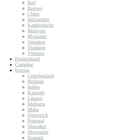
Bali
Borneo
China
Indonesien
Kambodscha
Malaysia
Myanmar
Singapur
Thailand
Vietnam
Deutschland
Camping
Europa
Griechenland
Holland
Italien
Kanaren
Litauen
Mallorca
Malta
Österreich
Portugal
Slowakei
Slowenien
Spanien