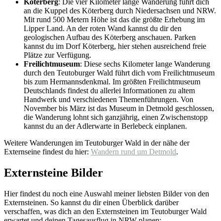
Köterberg
: Die vier Kilometer lange Wanderung führt dich
an die Kuppel des Köterberg durch Niedersachsen und NRW.
Mit rund 500 Metern Höhe ist das die größte Erhebung im
Lipper Land. An der roten Wand kannst du dir den
geologischen Aufbau des Köterberg anschauen. Parken
kannst du im Dorf Köterberg, hier stehen ausreichend freie
Plätze zur Verfügung.
Freilichtmuseum
: Diese sechs Kilometer lange Wanderung
durch den Teutoburger Wald führt dich vom Freilichtmuseum
bis zum Hermannsdenkmal. Im größten Freilichtmuseum
Deutschlands findest du allerlei Informationen zu altem
Handwerk und verschiedenen Themenführungen. Von
November bis März ist das Museum in Detmold geschlossen,
die Wanderung lohnt sich ganzjährig, einen Zwischenstopp
kannst du an der Adlerwarte in Berlebeck einplanen.
Weitere Wanderungen im Teutoburger Wald in der nähe der
Externseine findest du hier:
Wandern rund um Detmold
.
Externsteine Bilder
Hier findest du noch eine Auswahl meiner liebsten Bilder von den
Externsteinen. So kannst du dir einen Überblick darüber
verschaffen, was dich an den Externsteinen im Teutoburger Wald
erwartet und deinen Tagesausflug in NRW planen: