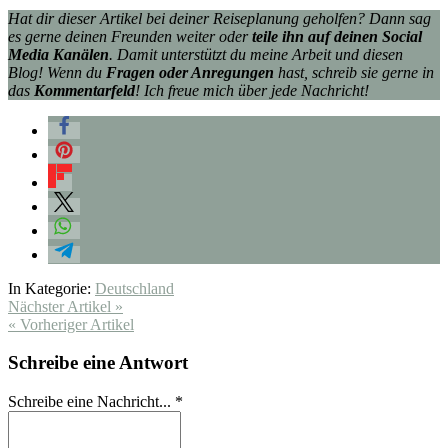
Hat dir dieser Artikel bei deiner Reiseplanung geholfen? Dann sag
es gerne deinen Freunden weiter oder
teile ihn auf deinen Social
Media Kanälen
. Damit unterstützt du meine Arbeit und diesen
Blog! Wenn du
Fragen oder Anregungen
hast, schreib sie gerne in
das
Kommentarfeld
! Ich freue mich über jede Nachricht!
In Kategorie:
Deutschland
Nächster Artikel »
« Vorheriger Artikel
Schreibe eine Antwort
Schreibe eine Nachricht...
*