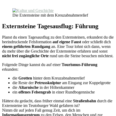
Die Externsteine mit dem Kreuzabnahmerelief
Externsteine Tagesausflug: Führung
Planst du einen Tagesausflug zu den Externsteinen, erkundest du die
beeindruckende Felsformation
auf eigene Faust
oder schließt dich
einem geführten Rundgang
an. Eine Tour lohnt sich dann, wenn
du mehr über die Geschichte der Externsteine erfahren und sonst
nicht frei zugängliche Orte
rund um die Steine besuchen möchtest.
Folgende Dinge kannst du auf einer
Tourismus-Führung
erkunden:
die
Grotten
hinter dem Kreuzabnahmerelief
die Reste der
Petrusskulptur
am Eingang zur Kuppelgrotte
die
Altarnische
in der Höhenkammer
ein
offenes Felsengrab
in einer Rundbogennische
Hättest du gedacht, dass früher einmal eine
Straßenbahn
durch die
Externsteine im Teutoburger Wald gefahren ist?
Nimm dir auf jeden Fall genug Zeit, um dich im
Informationszentrum
zu den Felsen, den Menschen und zur