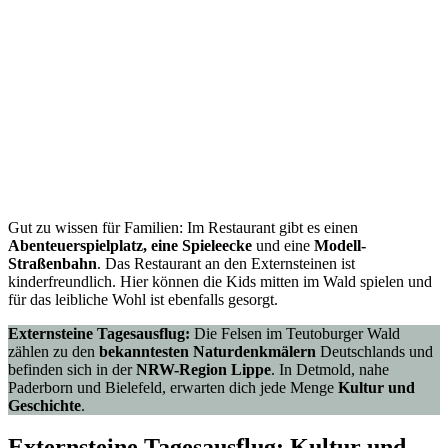
Gut zu wissen für Familien: Im Restaurant gibt es einen
Abenteuerspielplatz, eine Spieleecke
und eine
Modell-
Straßenbahn
. Das Restaurant an den Externsteinen ist
kinderfreundlich. Hier können die Kids mitten im Wald spielen und
für das leibliche Wohl ist ebenfalls gesorgt.
Externsteine Tagesausflug:
Die Felsen im Teutoburger Wald
zählen zu den
bekanntesten Naturdenkmälern
Deutschlands und
befinden sich in der
NRW-Region Lippe
. In Detmold, nahe
Paderborn und Bielefeld, erwarten dich jede Menge
Kultur und
Geschichte
.
Externsteine Tagesausflug: Kultur und