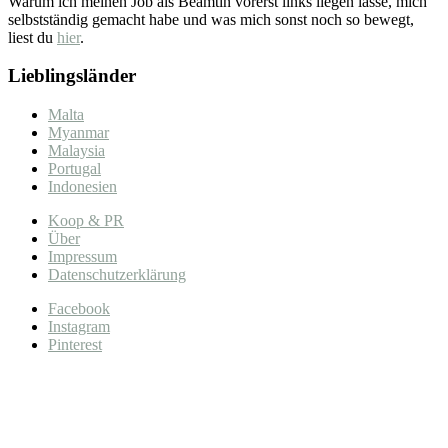
Warum ich meinen Job als Beamtin vorerst links liegen lasse, mich
selbstständig gemacht habe und was mich sonst noch so bewegt,
liest du
hier
.
Lieblingsländer
Malta
Myanmar
Malaysia
Portugal
Indonesien
Koop & PR
Über
Impressum
Datenschutzerklärung
Facebook
Instagram
Pinterest