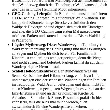
Busbahnhof von Horn Bad-Meinberg. An den Infosäulen auf
dem Wanderweg durch den Teutoburger Wald kannst du dich
über das natürliche Heilmittel Moor informieren.
GEO-Caching Lehrpfad
: In Paderborn kannst du auf einem
GEO-Caching Lehrpfad im Teutoburger Wald wandern. Die
knapp drei Kilometer lange Strecke verläuft durch den
Waldpark Haxtergrund und eignen sich auch für Einsteiger
und alle, die GEO-Caching zum ersten Mal ausprobieren
möchten. Parken und starten kannst du am Bistro Waldklang
in Paderborn.
Lügder Mythenweg
: Dieser Wanderweg im Teutoburger
Wald verläuft entlang der Herlingsburg und hält Erklärungen
zu Sagen und Mythen für dich bereit. Für Familien mit
Kindern ist er allerdings weniger geeignet, denn die Wege
sind nicht ausreichend befestigt. Parken kannst du auf dem
Wanderparkplatz Hermannstal.
Schloß Holte-Stukenbrock
: Der Rundwanderweg am
Senne-See ist keine drei Kilometer lang, einfach zu laufen
und deswegen eine der schönsten Wanderungen für Familien
im Teutoburger Wald. Auf unbefestigten und daher nicht für
einen Kinderwagen geeigneten Wegen geht es vorbei an der
Ems-Erlebniswelt und an der katholischen Kirche St.
Achatius in Stukenbrock-Senne. Besonders praktisch: hier
kannst du, falls die Kids mal müde werden, auch
zwischendurch für eine Wanderpause einkehren.