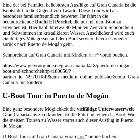
Eine der bei Familien beliebtesten Ausflüge auf Gran Canaria ist die
Bootsfahrt in die Gegend von Tasarte. Diese Tour wird als
besonders familienfreundlich bewertet. Ihr fahrt in die
beeindruckende
Bucht El Perchel
, die nur mit dem Boot zu
erreichen ist. Hier habt ihr etwa 90 Minuten Zeit zum Schnorcheln
und Schwimmen im kristallklaren Wasser. Anschließend wird euch
ein deftiges Mittagessen auf dem Boot serviert, bevor es wieder
zurück nach Puerto de Mogán geht.
Schnorcheln auf Gran Canaria mit Kindern
hier
* vorab buchen.
https://www.getyourguide.de/gran-canaria-l418/puerto-de-mogan-
boot-und-schnorcheltrip-t180050/?
partner_id=N9TUU8P&utm_medium=online_publisher&cmp=Gran-
Canaria-mit-kindern
U-Boot Tour in Puerto de Mogán
Eine ganz besondere Möglichkeit die
vielfältige Unterwasserwelt
Gran Canaria aus zu erkunden, ist die Fahrt mit einem U-Boot. Wie
die meisten Touren zu Wasser startet auch dieser Ausflug in Puerto
de Mogán.
U-Boot Tour auf Gran Canaria vorab
hier
* online buchen.