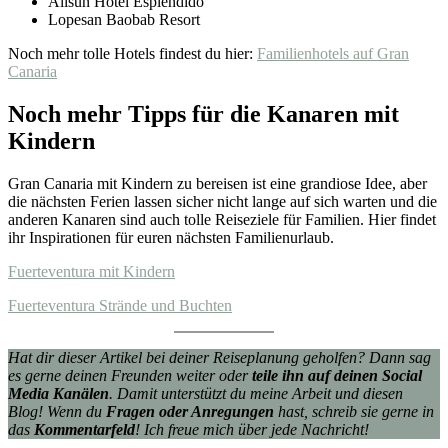
Allsun Hotel Esplendido
Lopesan Baobab Resort
Noch mehr tolle Hotels findest du hier:
Familienhotels auf Gran
Canaria
Noch mehr Tipps für die Kanaren mit
Kindern
Gran Canaria mit Kindern zu bereisen ist eine grandiose Idee, aber
die nächsten Ferien lassen sicher nicht lange auf sich warten und die
anderen Kanaren sind auch tolle Reiseziele für Familien. Hier findet
ihr Inspirationen für euren nächsten Familienurlaub.
Fuerteventura mit Kindern
Fuerteventura Strände und Buchten
Hat dir dieser Artikel bei deiner Reiseplanung geholfen? Dann sag
es gerne deinen Freunden weiter oder
teile ihn auf deinen Social
Media Kanälen
. Damit unterstützt du meine Arbeit und diesen
Blog! Wenn du
Fragen oder Anregungen
hast, schreib sie gerne in
das
Kommentarfeld
! Ich freue mich über jede Nachricht!