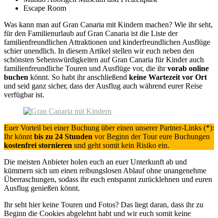
Escape Room
Was kann man auf Gran Canaria mit Kindern machen? Wie ihr seht,
für den Familienurlaub auf Gran Canaria ist die Liste der
familienfreundlichen Attraktionen und kinderfreundlichen Ausflüge
schier unendlich. In diesem Artikel stellen wir euch neben den
schönsten Sehenswürdigkeiten auf Gran Canaria für Kinder auch
familienfreundliche Touren und Ausflüge vor, die ihr
vorab online
buchen
könnt. So habt ihr anschließend
keine Wartezeit vor Ort
und seid ganz sicher, dass der Ausflug auch während eurer Reise
verfügbar ist.
Euer Vorteil bei einer Buchung über einen unserer Partner-Links (*):
Ihr könnt
bis zu 24 Stunden
vor Beginn der Tour eure Buchungen
kostenfrei stornieren
und geht somit kein Risiko ein.
Die meisten Anbieter holen euch an euer Unterkunft ab und
kümmern sich um einen reibungslosen Ablauf ohne unangenehme
Überraschungen, sodass ihr euch entspannt zurücklehnen und euren
Ausflug genießen könnt.
Ihr seht hier keine Touren und Fotos? Das liegt daran, dass ihr zu
Beginn die Cookies abgelehnt habt und wir euch somit keine