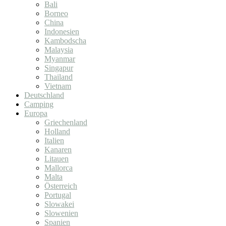
Bali
Borneo
China
Indonesien
Kambodscha
Malaysia
Myanmar
Singapur
Thailand
Vietnam
Deutschland
Camping
Europa
Griechenland
Holland
Italien
Kanaren
Litauen
Mallorca
Malta
Österreich
Portugal
Slowakei
Slowenien
Spanien