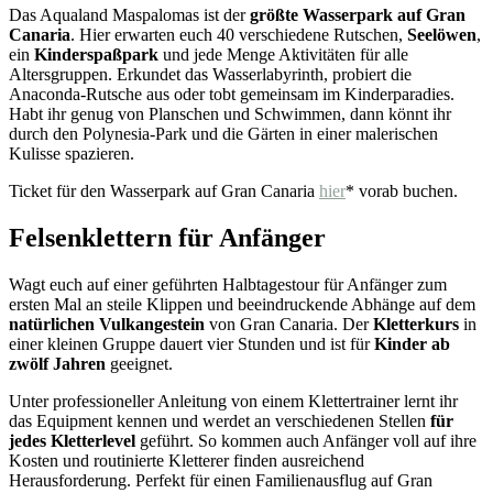
Das Aqualand Maspalomas ist der
größte Wasserpark auf Gran
Canaria
. Hier erwarten euch 40 verschiedene Rutschen,
Seelöwen
,
ein
Kinderspaßpark
und jede Menge Aktivitäten für alle
Altersgruppen. Erkundet das Wasserlabyrinth, probiert die
Anaconda-Rutsche aus oder tobt gemeinsam im Kinderparadies.
Habt ihr genug von Planschen und Schwimmen, dann könnt ihr
durch den Polynesia-Park und die Gärten in einer malerischen
Kulisse spazieren.
Ticket für den Wasserpark auf Gran Canaria
hier
* vorab buchen.
Felsenklettern für Anfänger
Wagt euch auf einer geführten Halbtagestour für Anfänger zum
ersten Mal an steile Klippen und beeindruckende Abhänge auf dem
natürlichen Vulkangestein
von Gran Canaria. Der
Kletterkurs
in
einer kleinen Gruppe dauert vier Stunden und ist für
Kinder ab
zwölf Jahren
geeignet.
Unter professioneller Anleitung von einem Klettertrainer lernt ihr
das Equipment kennen und werdet an verschiedenen Stellen
für
jedes Kletterlevel
geführt. So kommen auch Anfänger voll auf ihre
Kosten und routinierte Kletterer finden ausreichend
Herausforderung. Perfekt für einen Familienausflug auf Gran