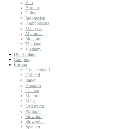
Bali
Borneo
China
Indonesien
Kambodscha
Malaysia
Myanmar
Singapur
Thailand
Vietnam
Deutschland
Camping
Europa
Griechenland
Holland
Italien
Kanaren
Litauen
Mallorca
Malta
Österreich
Portugal
Slowakei
Slowenien
Spanien