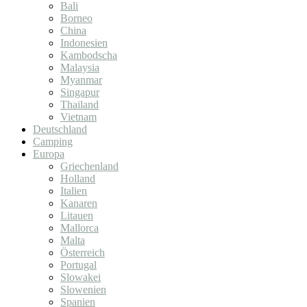
Bali
Borneo
China
Indonesien
Kambodscha
Malaysia
Myanmar
Singapur
Thailand
Vietnam
Deutschland
Camping
Europa
Griechenland
Holland
Italien
Kanaren
Litauen
Mallorca
Malta
Österreich
Portugal
Slowakei
Slowenien
Spanien