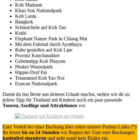
Koh Madsum
Khao Sok Nationalpark
Koh Lanta
Bangkok
Schnorcheln auf Koh Tao
Krabi
Elephant Nature Park in Chiang Mai
Mit dem Fahrrad durch Ayutthaya
Ruhe genießen auf Koh Lipe
Provinz Kanchanaburi
Geheimtipp Koh Phayam
Phuket Wasserpark
Hippie-Dorf Pai
Trauminsel Koh Yao Noi
Erawan Nationalpark
Damit du das Beste aus deinem Urlaub machst, stellen wir dir zu
jedem Tipp für Thailand mit Kindern noch ein paar passende
Touren, Ausflüge und Attraktionen
vor.
Euer Vorteil bei einer Buchung über einen unserer Partner-Links (*):
Ihr könnt
bis zu 24 Stunden
vor Beginn der Tour eure Buchungen
kostenfrei stornieren
und geht somit kein Risiko ein.