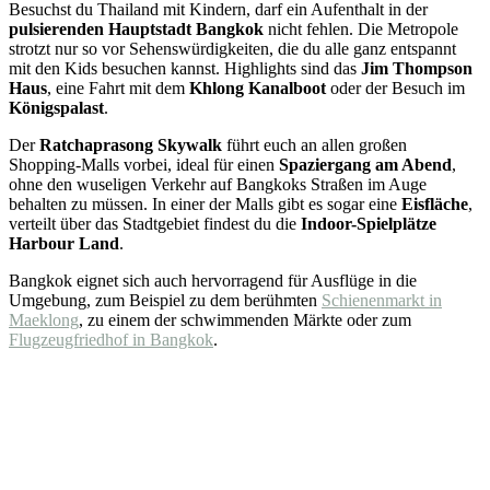
Besuchst du Thailand mit Kindern, darf ein Aufenthalt in der
pulsierenden Hauptstadt Bangkok
nicht fehlen. Die Metropole
strotzt nur so vor Sehenswürdigkeiten, die du alle ganz entspannt
mit den Kids besuchen kannst. Highlights sind das
Jim Thompson
Haus
, eine Fahrt mit dem
Khlong Kanalboot
oder der Besuch im
Königspalast
.
Der
Ratchaprasong Skywalk
führt euch an allen großen
Shopping-Malls vorbei, ideal für einen
Spaziergang am Abend
,
ohne den wuseligen Verkehr auf Bangkoks Straßen im Auge
behalten zu müssen. In einer der Malls gibt es sogar eine
Eisfläche
,
verteilt über das Stadtgebiet findest du die
Indoor-Spielplätze
Harbour Land
.
Bangkok eignet sich auch hervorragend für Ausflüge in die
Umgebung, zum Beispiel zu dem berühmten
Schienenmarkt in
Maeklong
, zu einem der schwimmenden Märkte oder zum
Flugzeugfriedhof in Bangkok
.