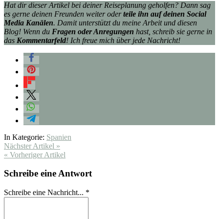
Hat dir dieser Artikel bei deiner Reiseplanung geholfen? Dann sag
es gerne deinen Freunden weiter oder
teile ihn auf deinen Social
Media Kanälen
. Damit unterstützt du meine Arbeit und diesen
Blog! Wenn du
Fragen oder Anregungen
hast, schreib sie gerne in
das
Kommentarfeld
! Ich freue mich über jede Nachricht!
In Kategorie:
Spanien
Nächster Artikel »
« Vorheriger Artikel
Schreibe eine Antwort
Schreibe eine Nachricht...
*