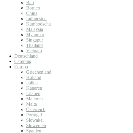
Bali
Borneo
China
Indonesien
Kambodscha
Malaysia
Myanmar
Singapur
Thailand
Vietnam
Deutschland
Camping
Europa
Griechenland
Holland
Italien
Kanaren
Litauen
Mallorca
Malta
Österreich
Portugal
Slowakei
Slowenien
Spanien